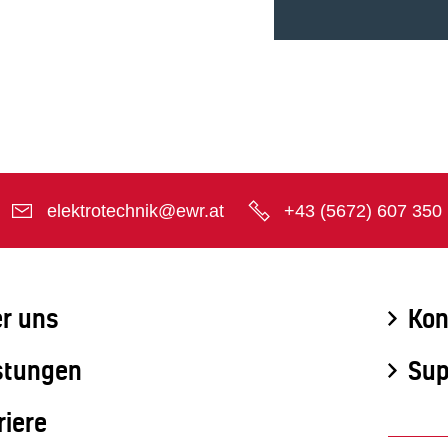
elektrotechnik@ewr.at
+43 (5672) 607 350
r uns
Kon
stungen
Sup
riere