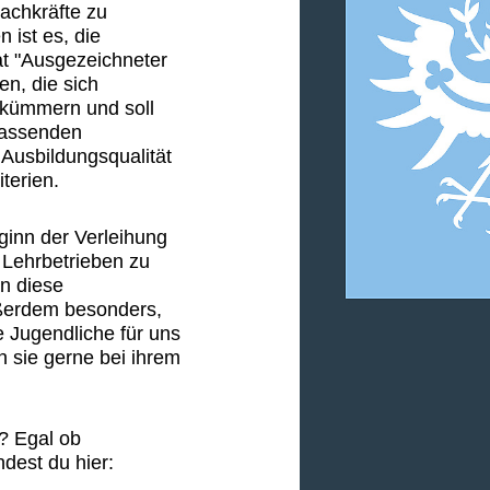
Fachkräfte zu
 ist es, die
at "Ausgezeichneter
en, die sich
 kümmern und soll
 passenden
 Ausbildungsqualität
terien.
ginn der Verleihung
 Lehrbetrieben zu
n diese
ußerdem besonders,
e Jugendliche für uns
n sie gerne bei ihrem
s? Egal ob
ndest du hier: