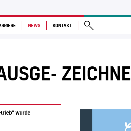
ARRIERE
NEWS
KONTAKT
AUSGE- ZEICHN
etrieb" wurde