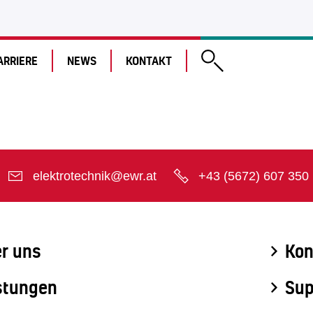
ARRIERE
NEWS
KONTAKT
elektrotechnik@ewr.at
+43 (5672) 607 350
r uns
Kon
stungen
Sup